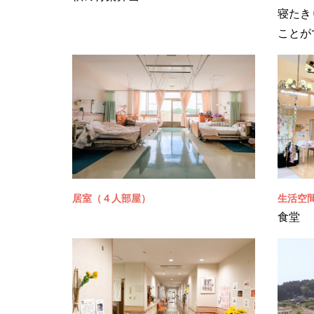
寝たき
ことが
居室（４人部屋）
生活空
食堂