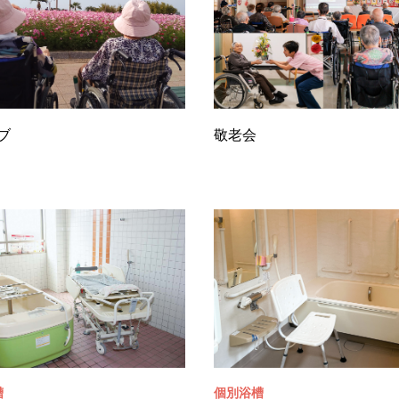
ブ
敬老会
槽
個別浴槽