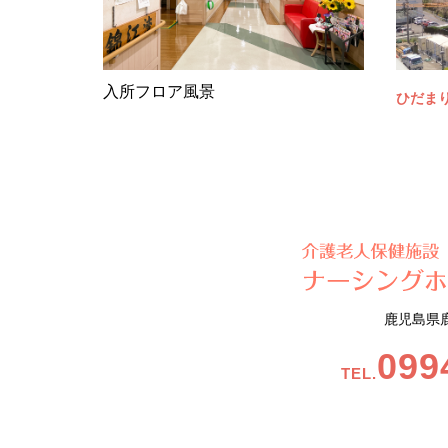
入所フロア風景
ひだま
鹿児島県鹿
099
TEL.